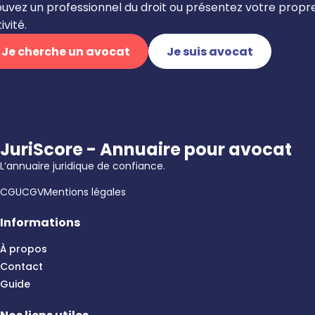
ouvez un professionnel du droit ou présentez votre propr
ivité.
Je cherche un avocat
Je suis avocat
JuriScore - Annuaire pour avocat
L’annuaire juridique de confiance.
CGU
CGV
Mentions légales
Informations
À propos
Contact
Guide