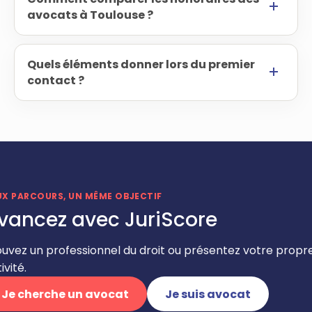
avocats à Toulouse ?
Quels éléments donner lors du premier
contact ?
UX PARCOURS, UN MÊME OBJECTIF
vancez avec JuriScore
ouvez un professionnel du droit ou présentez votre propr
ivité.
Je cherche un avocat
Je suis avocat