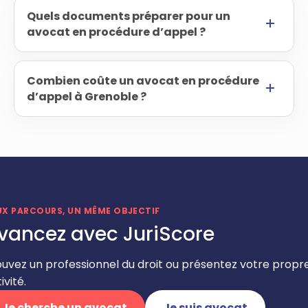
Quels documents préparer pour un
avocat en procédure d’appel ?
Combien coûte un avocat en procédure
d’appel à Grenoble ?
UX PARCOURS, UN MÊME OBJECTIF
vancez avec JuriScore
ouvez un professionnel du droit ou présentez votre propr
ivité.
Je cherche un avocat
Je suis avocat