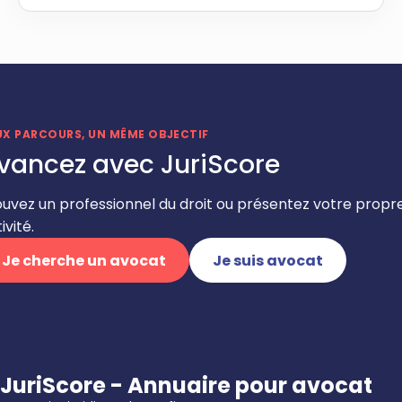
UX PARCOURS, UN MÊME OBJECTIF
vancez avec JuriScore
ouvez un professionnel du droit ou présentez votre propr
ivité.
Je cherche un avocat
Je suis avocat
JuriScore - Annuaire pour avocat