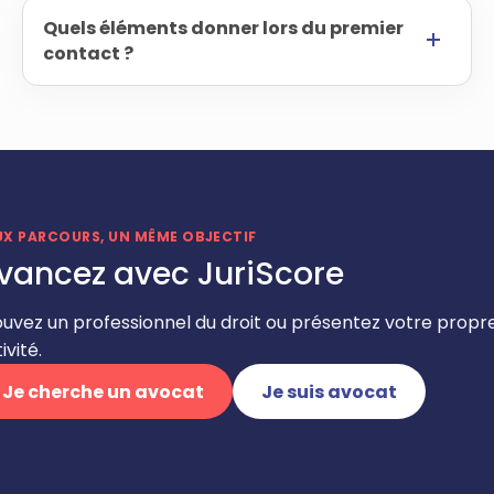
Quels éléments donner lors du premier
contact ?
UX PARCOURS, UN MÊME OBJECTIF
vancez avec JuriScore
ouvez un professionnel du droit ou présentez votre propr
ivité.
Je cherche un avocat
Je suis avocat