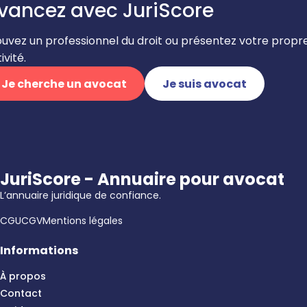
vancez avec JuriScore
ouvez un professionnel du droit ou présentez votre propr
ivité.
Je cherche un avocat
Je suis avocat
JuriScore - Annuaire pour avocat
L’annuaire juridique de confiance.
CGU
CGV
Mentions légales
Informations
À propos
Contact