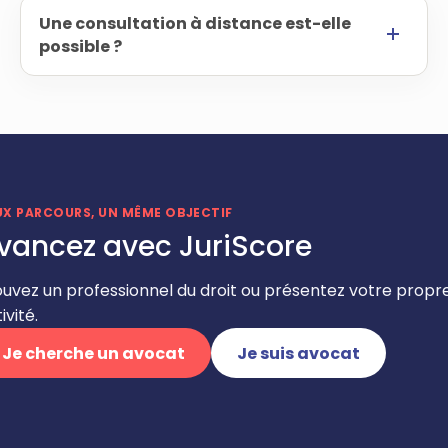
Une consultation à distance est-elle
possible ?
UX PARCOURS, UN MÊME OBJECTIF
vancez avec JuriScore
ouvez un professionnel du droit ou présentez votre propr
ivité.
Je cherche un avocat
Je suis avocat