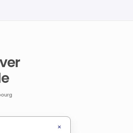
ver
le
bourg