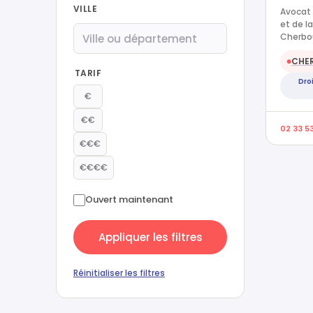
VILLE
Avocat 
et de l
Cherbou
CHE
●
TARIF
Droi
€
€€
02 33 5
€€€
€€€€
Ouvert maintenant
Appliquer les filtres
Réinitialiser les filtres