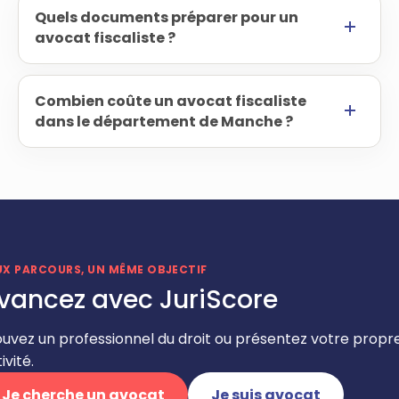
Quels documents préparer pour un
avocat fiscaliste ?
Combien coûte un avocat fiscaliste
dans le département de Manche ?
UX PARCOURS, UN MÊME OBJECTIF
vancez avec JuriScore
ouvez un professionnel du droit ou présentez votre propr
ivité.
Je cherche un avocat
Je suis avocat