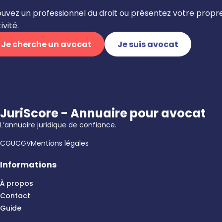
ouvez un professionnel du droit ou présentez votre propr
ivité.
Je cherche un avocat
Je suis avocat
JuriScore - Annuaire pour avocat
L’annuaire juridique de confiance.
CGU
CGV
Mentions légales
Informations
À propos
Contact
Guide