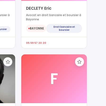
DECLETY Eric
rsier à
Avocat en droit bancaire et boursier à
Bayonne
Droit bancaire et
BAYONNE
●
ursier
boursier
05 59 57 20 20
F