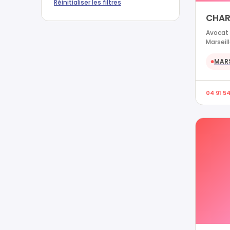
Réinitialiser les filtres
CHAR
Avocat 
Marseil
MARS
●
04 91 5