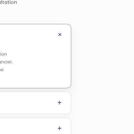
ltation
ion
ncier.
ne