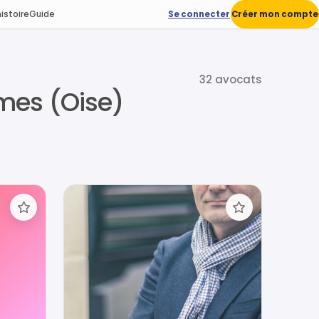
istoire
Guide
Se connecter
Créer mon compte
32 avocats
imes (Oise)