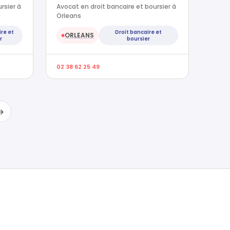
rsier à
Avocat en droit bancaire et boursier à
Orleans
ire et
Droit bancaire et
ORLEANS
●
r
boursier
02 38 62 25 49
→