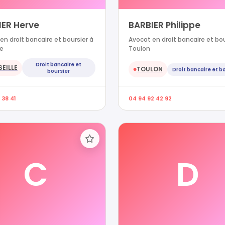
IER Herve
BARBIER Philippe
en droit bancaire et boursier à
Avocat en droit bancaire et bou
le
Toulon
Droit bancaire et
EILLE
TOULON
Droit bancaire et b
●
boursier
 38 41
04 94 92 42 92
C
D