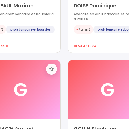
SPAUL Maxime
DOISE Dominique
en droit bancaire et boursier à
Avocate en droit bancaire et b
à Paris 8
 9
Paris 8
Droit bancaire et boursier
Droit bancaire et bo
●
6 95 00
01 53 43 15 34
G
G
AC’H Arnaud
GOUIN Stephane