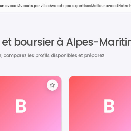
 un avocat
Avocats par villes
Avocats par expertises
Meilleur avocat
Notre h
 et boursier à Alpes-Marit
, comparez les profils disponibles et préparez
B
B