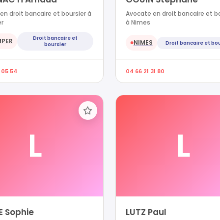
en droit bancaire et boursier à
Avocate en droit bancaire et b
r
à Nimes
Droit bancaire et
MPER
NIMES
Droit bancaire et bo
●
boursier
 05 54
04 66 21 31 80
L
L
E Sophie
LUTZ Paul