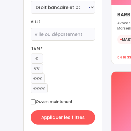
BARB
VILLE
Avocat 
Marseil
MARS
●
TARIF
04 91 33
€
€€
€€€
€€€€
Ouvert maintenant
Appliquer les filtres