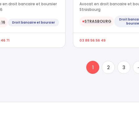
 en droit bancaire et boursier
Avocat en droit bancaire et bou
16
Strasbourg
Droit banca
STRASBOURG
 16
●
Droit bancaire et boursier
boursie
 46 71
03 88 56 56 49
1
2
3