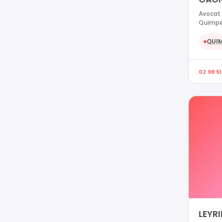
Avocat 
Quimpe
QUI
●
02 98 51
LEYRI