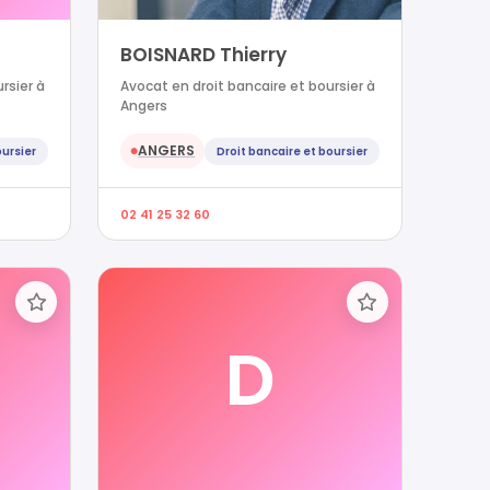
BOISNARD Thierry
rsier à
Avocat en droit bancaire et boursier à
Angers
ANGERS
oursier
Droit bancaire et boursier
●
02 41 25 32 60
D