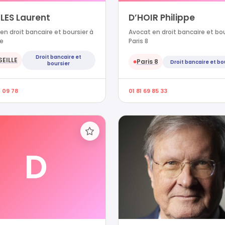
LES Laurent
D’HOIR Philippe
en droit bancaire et boursier à
Avocat en droit bancaire et bou
le
Paris 8
Droit bancaire et
EILLE
Paris 8
Droit bancaire et bo
●
boursier
4 09 78
01 81 69 85 33
D