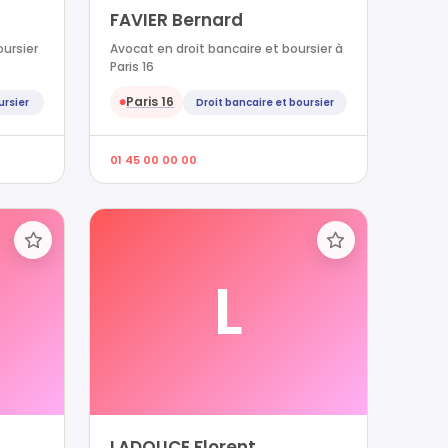
FAVIER Bernard
oursier
Avocat en droit bancaire et boursier à
Paris 16
Paris 16
ursier
Droit bancaire et boursier
●
01 45 00 00 00
L
LADOUCE Florent