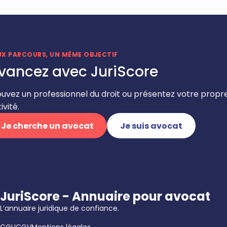
UX PARCOURS, UN MÊME OBJECTIF
vancez avec JuriScore
ouvez un professionnel du droit ou présentez votre propr
ivité.
Je cherche un avocat
Je suis avocat
JuriScore - Annuaire pour avocat
L’annuaire juridique de confiance.