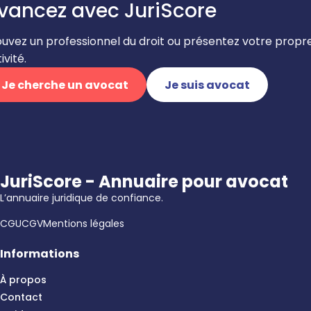
vancez avec JuriScore
ouvez un professionnel du droit ou présentez votre propr
ivité.
Je cherche un avocat
Je suis avocat
JuriScore - Annuaire pour avocat
L’annuaire juridique de confiance.
CGU
CGV
Mentions légales
Informations
À propos
Contact