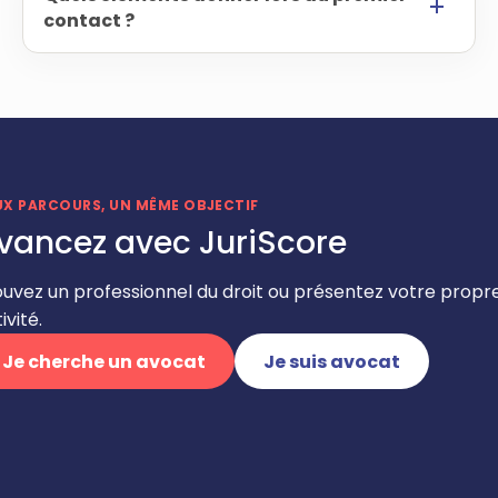
contact ?
UX PARCOURS, UN MÊME OBJECTIF
vancez avec JuriScore
ouvez un professionnel du droit ou présentez votre propr
ivité.
Je cherche un avocat
Je suis avocat