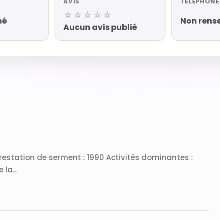
AVIS
TÉLÉPHONE
☆☆☆☆☆
né
Non rens
Aucun avis publié
restation de serment : 1990 Activités dominantes :
e la…