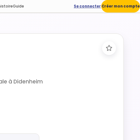
istoire
Guide
Se connecter
Créer mon compte
iale à Didenheim