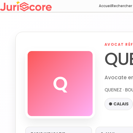
Accueil
Rechercher
AVOCAT RÉF
QUE
Q
Avocate en 
QUENEZ · B
● CALAIS