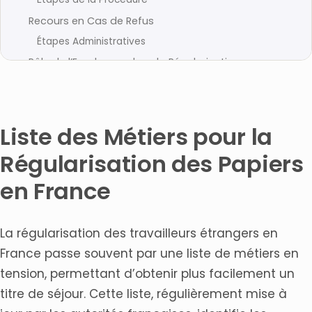
Recours en Cas de Refus
Étapes Administratives
Rôle de l’Employeur dans la Régularisation
Évolutions Récentes de la Liste des Métiers
Nouveaux Secteurs Prioritaires
Conseils Pratiques pour la Régularisation
Liste des Métiers pour la
Perspectives et Évolutions
Régularisation des Papiers
Droits et Obligations Après Régularisation
en France
Foire Aux Questions
Quels sont les meilleurs outils en ligne pour vérifier si
un métier est éligible à la régularisation en France ?
La régularisation des travailleurs étrangers en
Comment identifier les métiers en tension qui
France passe souvent par une liste de métiers en
permettent d’obtenir un titre de séjour en France ?
tension, permettant d’obtenir plus facilement un
Quelles sont les ressources officielles pour consulter
la liste des professions éligibles à la régularisation ?
titre de séjour. Cette liste, régulièrement mise à
Comment se former aux métiers qui facilitent