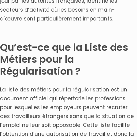
jour par les autorités françaises, identifie les
l’obtention d’un permis de travail en France ?
secteurs d’activité où les besoins en main-
Où trouver des informations fiables sur les critères de
régularisation par le travail en France ?
d’œuvre sont particulièrement importants.
Articles connexes
Qu’est-ce que la Liste des
Métiers pour la
Régularisation ?
La liste des métiers pour la régularisation est un
document officiel qui répertorie les professions
pour lesquelles les employeurs peuvent recruter
des travailleurs étrangers sans que la situation de
l’emploi ne leur soit opposable. Cette liste facilite
l’obtention d’une autorisation de travail et donc la