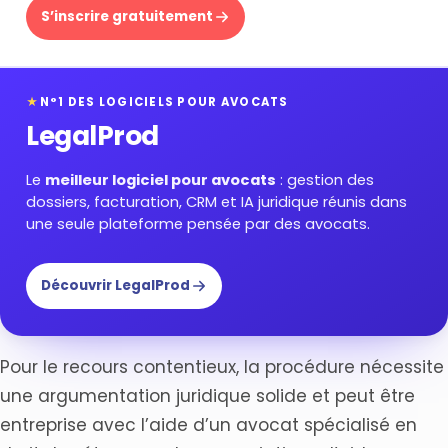
S’inscrire gratuitement
★
N°1 DES LOGICIELS POUR AVOCATS
LegalProd
Le
meilleur logiciel pour avocats
: gestion des
dossiers, facturation, CRM et IA juridique réunis dans
une seule plateforme pensée par des avocats.
Découvrir LegalProd
Pour le recours contentieux, la procédure nécessite
une argumentation juridique solide et peut être
entreprise avec l’aide d’un avocat spécialisé en