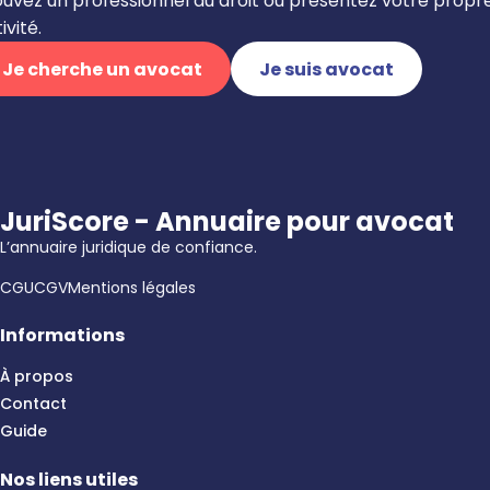
ouvez un professionnel du droit ou présentez votre propr
ivité.
Je cherche un avocat
Je suis avocat
JuriScore - Annuaire pour avocat
L’annuaire juridique de confiance.
CGU
CGV
Mentions légales
Informations
À propos
Contact
Guide
Nos liens utiles