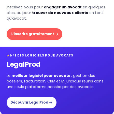
Inscrivez-vous pour
engager un avocat
en quelques
clics, ou pour
trouver de nouveaux clients
en tant
qu’avocat.
S’inscrire gratuitement
★
N°1 DES LOGICIELS POUR AVOCATS
LegalProd
Le
meilleur logiciel pour avocats
: gestion des
dossiers, facturation, CRM et IA juridique réunis dans
une seule plateforme pensée par des avocats.
Découvrir LegalProd