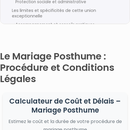
Protection sociale et administrative
Les limites et spécificités de cette union
exceptionnelle
Accompagnement et conseils pratiques
Foire Aux Questions
Qu’est-ce que le mariage posthume ?
Quelles sont les conditions légales pour un mariage
Le Mariage Posthume :
posthume en France ?
Procédure et Conditions
Quelle est la procédure à suivre pour demander un
mariage posthume ?
Légales
Quels documents sont nécessaires pour un mariage
posthume ?
Combien de temps prend la procédure de mariage
posthume ?
Calculateur de Coût et Délais –
Comment choisir un avocat spécialisé en droit de la
Mariage Posthume
famille pour un mariage posthume ?
Articles connexes
Estimez le coût et la durée de votre procédure de
mariage posthume