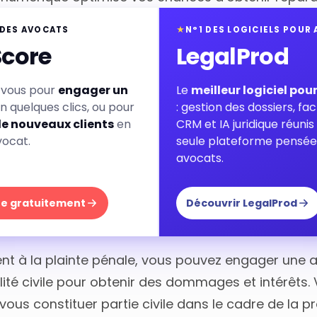
 DES AVOCATS
★
N°1 DES LOGICIELS POUR
Score
LegalProd
-vous pour
engager un
Le
meilleur logiciel pou
n quelques clics, ou pour
: gestion des dossiers, fac
de nouveaux clients
en
CRM et IA juridique réuni
vocat.
seule plateforme pensée
avocats.
ire gratuitement
Découvrir LegalProd
ent à la plainte pénale, vous pouvez engager une 
ité civile pour obtenir des dommages et intérêts.
 vous constituer partie civile dans le cadre de la 