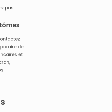
sez pas
ptômes
contactez
poraire de
ncaires et
cran,
os
es