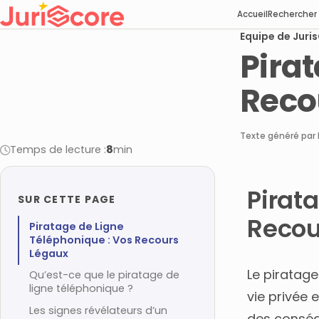
Accueil
Rechercher
Equipe de Juri
Pira
Reco
Texte généré par 
Temps de lecture :
8
min
Pirat
SUR CETTE PAGE
Recou
Piratage de Ligne
Téléphonique : Vos Recours
Légaux
Le piratage
Qu’est-ce que le piratage de
ligne téléphonique ?
vie privée 
Les signes révélateurs d’un
des conséq