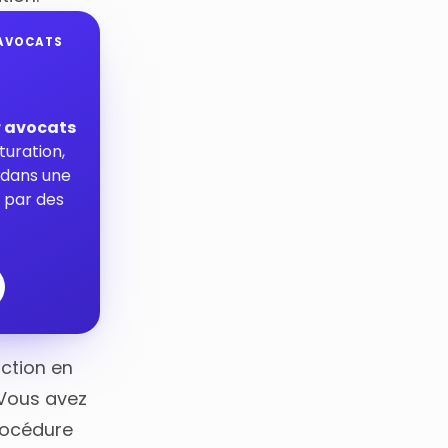
 AVOCATS
r avocats
turation,
s dans une
 par des
action en
 Vous avez
procédure