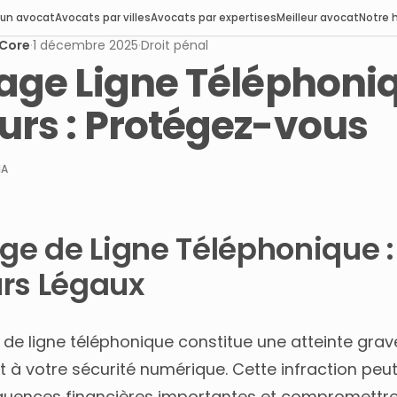
 un avocat
Avocats par villes
Avocats par expertises
Meilleur avocat
Notre h
sCore
·
1 décembre 2025
·
Droit pénal
tage Ligne Téléphoni
urs : Protégez-vous
IA
age de Ligne Téléphonique :
rs Légaux
 de ligne téléphonique constitue une atteinte grav
et à votre sécurité numérique. Cette infraction peu
uences financières importantes et compromettr