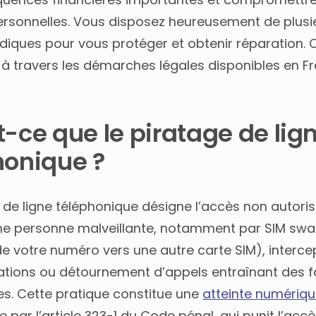
rsonnelles. Vous disposez heureusement de plusi
idiques pour vous protéger et obtenir réparation. C
à travers les démarches légales disponibles en Fr
t-ce que le piratage de lig
honique ?
 de ligne téléphonique désigne l’accès non autoris
une personne malveillante, notamment par SIM sw
de votre numéro vers une autre carte SIM), interce
ions ou détournement d’appels entraînant des f
es. Cette pratique constitue une
atteinte numériq
 par l’article 323-1 du Code pénal, qui punit l’acc