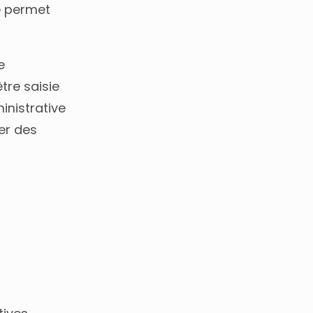
e permet
e
tre saisie
inistrative
er des
s