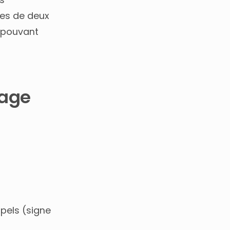
ées de deux
 pouvant
tage
ppels (signe