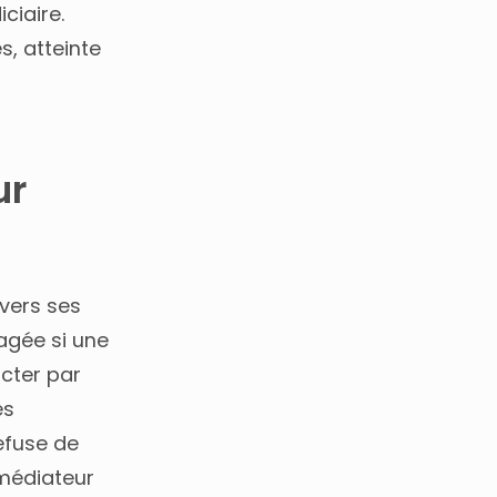
ciaire.
s, atteinte
ur
nvers ses
agée si une
acter par
es
refuse de
 médiateur