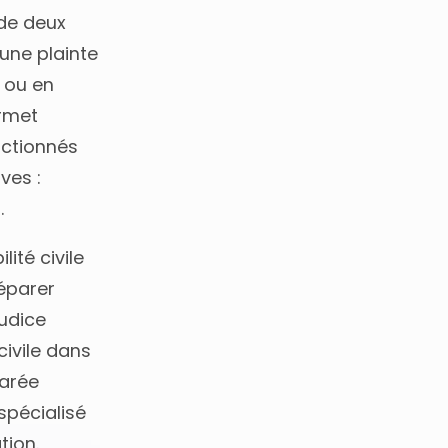
 de deux
une plainte
 ou en
ermet
nctionnés
ves :
.
ité civile
réparer
judice
civile dans
parée
spécialisé
tion.