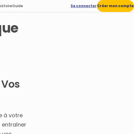
istoire
Guide
Se connecter
Créer mon compte
que
 Vos
e à votre
t entraîner
e vos