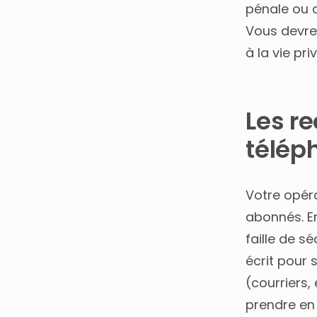
pénale ou d
Vous devrez
à la vie pri
Les r
télép
Votre opér
abonnés. En
faille de s
écrit pour 
(courriers,
prendre en 