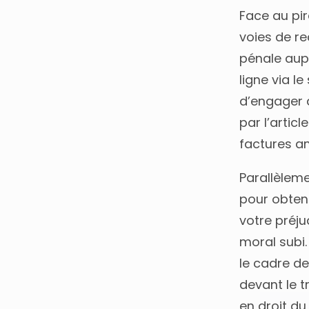
Face au pi
voies de re
pénale aup
ligne via l
d’engager 
par l’artic
factures an
Parallèleme
pour obten
votre préjud
moral subi.
le cadre de
devant le t
en droit d