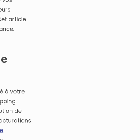
eurs
et article
ance.
ne
é à votre
apping
ption de
acturations
ue
ès