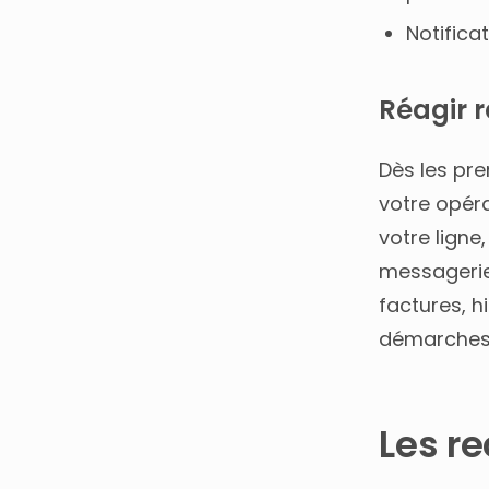
Notifica
Réagir 
Dès les pr
votre opér
votre lign
messagerie
factures, h
démarches j
Les re