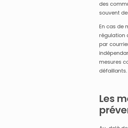
des commun
souvent de 
En cas de m
régulation
par courrie
indépendan
mesures co
défaillants.
Les m
préve