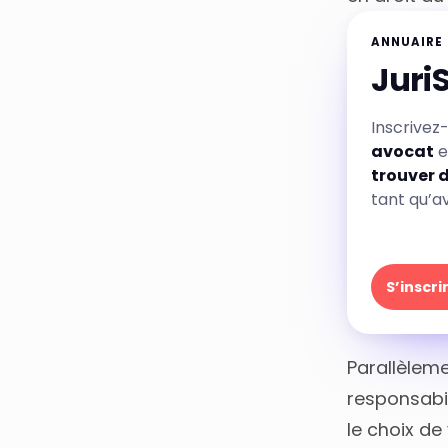
ANNUAIRE
Juri
Inscrivez
avocat
e
trouver 
tant qu’a
S’inscr
Parallèlem
responsabil
le choix de