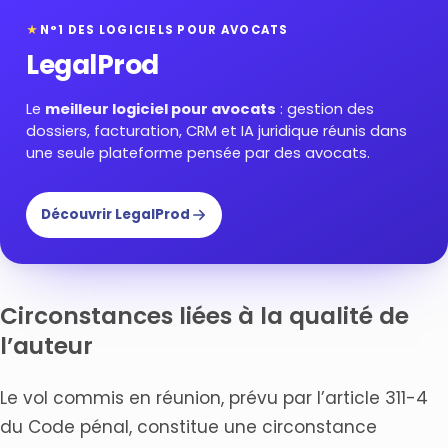
★
N°1 DES LOGICIELS POUR AVOCATS
LegalProd
Le
meilleur logiciel pour avocats
: gestion des
dossiers, facturation, CRM et IA juridique réunis dans
une seule plateforme pensée par des avocats.
Découvrir LegalProd
Circonstances liées à la qualité de
l’auteur
Le vol commis en réunion, prévu par l’article 311-4
du Code pénal, constitue une circonstance