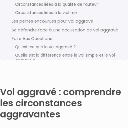
Circonstances liées à la qualité de l’auteur
Circonstances liées à la victime
Les peines encourues pour vol aggravé
Se défendre face à une accusation de vol aggravé
Foire Aux Questions
Qu’est-ce que le vol aggravé ?
Quelle est la différence entre le vol simple et le vol
aggravé ?
Quelles sont les principales circonstances
aggravantes du vol ?
Quelles sont les peines encourues pour un vol
aggravé ?
Vol aggravé : comprendre
Comment est établie la preuve d’un vol aggravé ?
les circonstances
Quand consulter un avocat en cas de vol aggravé ?
aggravantes
Comment obtenir réparation en tant que victime de
vol aggravé ?
Articles connexes