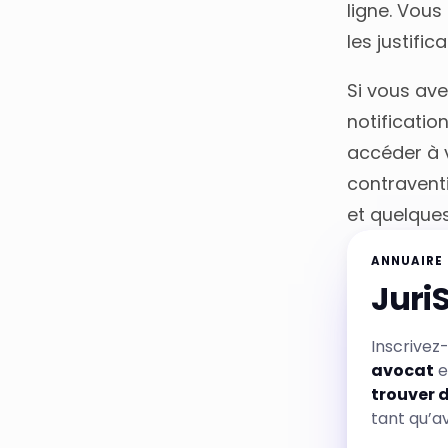
ligne. Vou
les justific
Si vous av
notificatio
accéder à v
contravent
et quelque
ANNUAIRE
Juri
Inscrivez
avocat
e
trouver 
tant qu’a