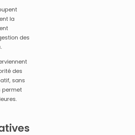
roupent
ent la
nent
gestion des
.
terviennent
orité des
atif, sans
s permet
ieures.
atives