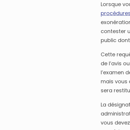
Lorsque vo
procédures
exonératio
contester u
public dont
Cette requ
de l’avis 
l’examen d
mais vous 
sera restit
La désigna
administrat
vous devez 