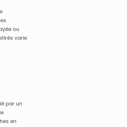
ne
ses
payée ou
etirés varie
ié par un
de
ches en