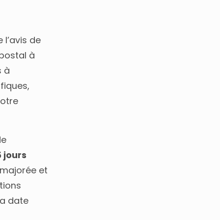
 l’avis de
postal à
s à
fiques,
otre
de
 jours
t majorée et
tions
la date