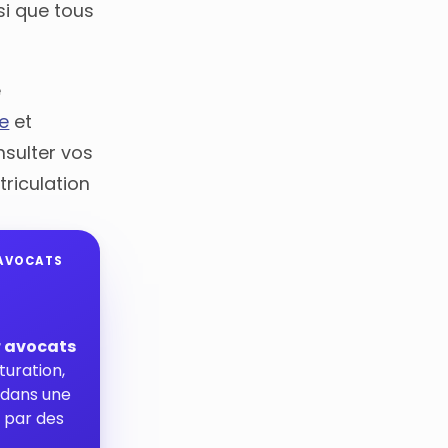
i que tous
e
e
et
nsulter vos
riculation
 AVOCATS
r avocats
turation,
s dans une
 par des