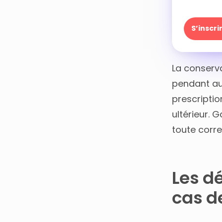
S’inscr
La conserv
pendant au
prescriptio
ultérieur. 
toute corr
Les d
cas d