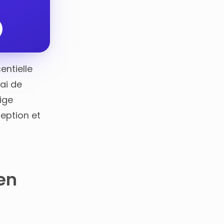
entielle
ai de
ige
ception et
en