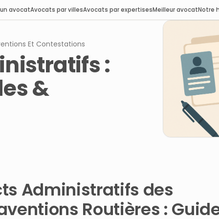
 un avocat
Avocats par villes
Avocats par expertises
Meilleur avocat
Notre h
entions Et Contestations
istratifs :
des &
ts Administratifs des
aventions Routières : Guid