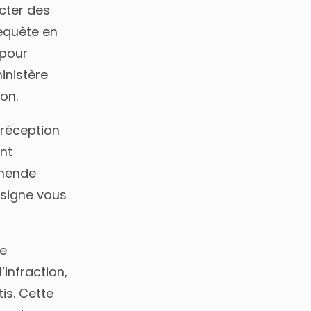
cter des
requête en
 pour
inistère
on.
 réception
nt
amende
nsigne vous
he
’infraction,
is. Cette