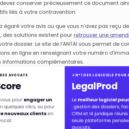
s devez conserver précieusement ce document ains
atifs liés à votre contravention.
ez égaré votre avis ou que vous n’avez pas reçu d
n, des solutions existent pour
retrouver une amend
otre dossier. Le site de l’ANTAI vous permet de co
ions en ligne en renseignant votre numéro d’immat
s informations complémentaires.
 DES AVOCATS
★
N°1 DES LOGICIELS POUR
Score
LegalProd
-vous pour
engager un
Le
meilleur logiciel pou
n quelques clics, ou pour
: gestion des dossiers, fac
de nouveaux clients
en
CRM et IA juridique réuni
vocat.
seule plateforme pensée
avocats.