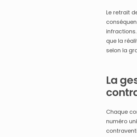
Le retrait 
conséquenc
infractions
que la réali
selon la gr
La ge
contr
Chaque cont
numéro uni
contravent