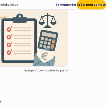
istoire
Guide
Se connecter
Créer mon compte
Image et texte générés par IA
e