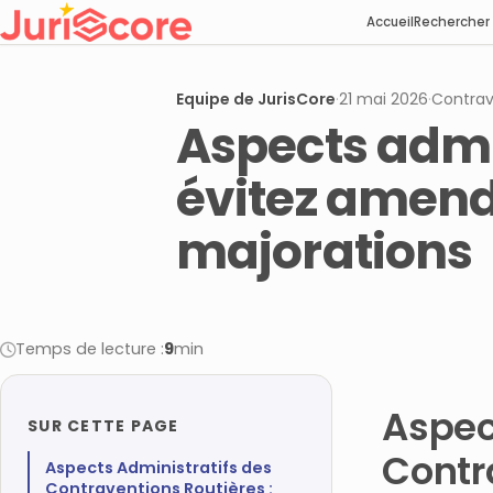
Accueil
Rechercher
Equipe de JurisCore
·
21 mai 2026
·
Contrav
Aspects admin
évitez amen
majorations
Temps de lecture :
9
min
Aspec
SUR CETTE PAGE
Contr
Aspects Administratifs des
Contraventions Routières :