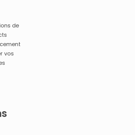
ions de
cts
cacement
r vos
es
ns