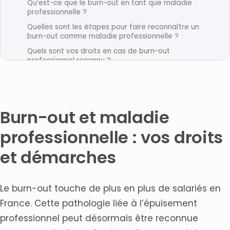
Qu’est-ce que le burn-out en tant que maladie
professionnelle ?
Quelles sont les étapes pour faire reconnaître un
burn-out comme maladie professionnelle ?
Quels sont vos droits en cas de burn-out
professionnel reconnu ?
Comment constituer un dossier solide de
reconnaissance de maladie professionnelle ?
Quand faut-il consulter un avocat spécialisé en droit
du travail ?
Burn-out et maladie
Comment procéder en cas de non-respect des
professionnelle : vos droits
obligations par l’employeur ?
Quelles sont les difficultés les plus courantes dans
et démarches
ces procédures ?
Articles connexes
Le burn-out touche de plus en plus de salariés en
France. Cette pathologie liée à l’épuisement
professionnel peut désormais être reconnue