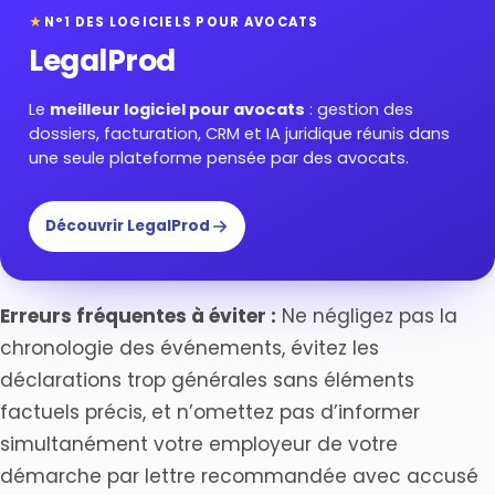
★
N°1 DES LOGICIELS POUR AVOCATS
LegalProd
Le
meilleur logiciel pour avocats
: gestion des
dossiers, facturation, CRM et IA juridique réunis dans
une seule plateforme pensée par des avocats.
Découvrir LegalProd
Erreurs fréquentes à éviter :
Ne négligez pas la
chronologie des événements, évitez les
déclarations trop générales sans éléments
factuels précis, et n’omettez pas d’informer
simultanément votre employeur de votre
démarche par lettre recommandée avec accusé