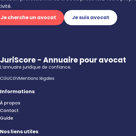
ivité.
Je cherche un avocat
Je suis avocat
JuriScore - Annuaire pour avocat
L’annuaire juridique de confiance.
CGU
CGV
Mentions légales
Informations
À propos
Contact
Guide
Nos liens utiles