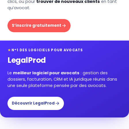
clics, ou pour
trouver de nouveaux clients
en tant
qu’avocat.
S’inscrire gratuitement
★
N°1 DES LOGICIELS POUR AVOCATS
LegalProd
Le
meilleur logiciel pour avocats
: gestion des
dossiers, facturation, CRM et IA juridique réunis dans
une seule plateforme pensée par des avocats.
Découvrir LegalProd