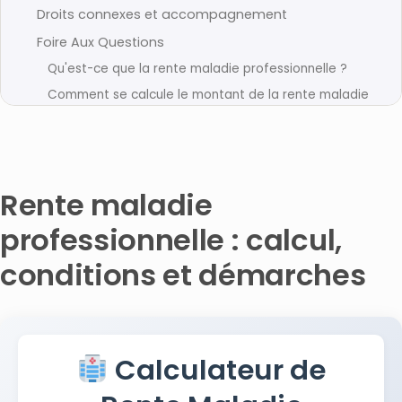
Droits connexes et accompagnement
Foire Aux Questions
Qu'est-ce que la rente maladie professionnelle ?
Comment se calcule le montant de la rente maladie
professionnelle ?
Quelles sont les conditions d'éligibilité à la rente
maladie professionnelle ?
Quelles démarches suivre pour obtenir une rente
Rente maladie
maladie professionnelle ?
Peut-on contester une décision concernant la rente
professionnelle : calcul,
maladie professionnelle ?
conditions et démarches
Quand faire appel à un avocat pour une rente
maladie professionnelle ?
Articles connexes
Calculateur de