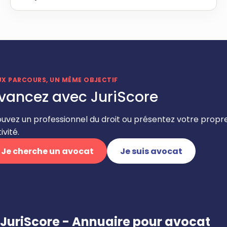
UX PARCOURS, UN MÊME OBJECTIF
vancez avec JuriScore
ouvez un professionnel du droit ou présentez votre propr
ivité.
Je cherche un avocat
Je suis avocat
JuriScore - Annuaire pour avocat