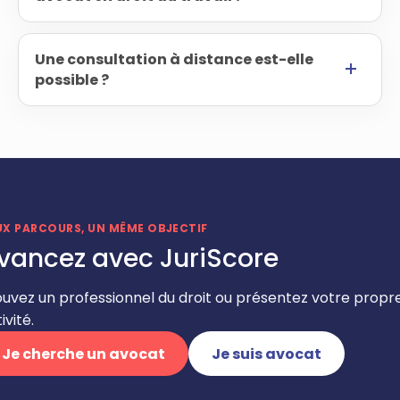
Une consultation à distance est-elle
possible ?
UX PARCOURS, UN MÊME OBJECTIF
vancez avec JuriScore
ouvez un professionnel du droit ou présentez votre propr
ivité.
Je cherche un avocat
Je suis avocat