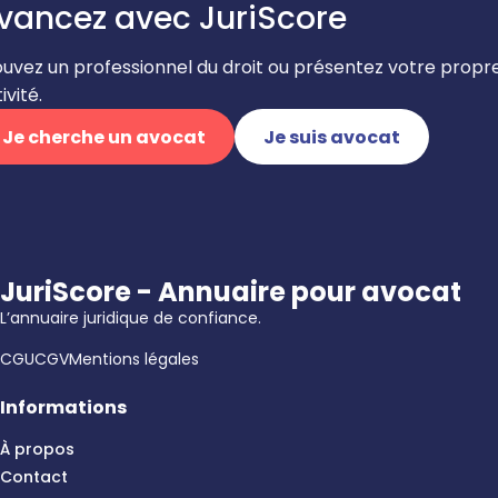
vancez avec JuriScore
ouvez un professionnel du droit ou présentez votre propr
ivité.
Je cherche un avocat
Je suis avocat
JuriScore - Annuaire pour avocat
L’annuaire juridique de confiance.
CGU
CGV
Mentions légales
Informations
À propos
Contact