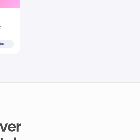
à
tés
ver