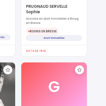
PRUGNAUD SERVELLE
Sophie
Avocate en droit immobilier à Bourg
en Bresse
BOURG EN BRESSE
●
étés
Droit immobilier
04 74 50 78 16
G