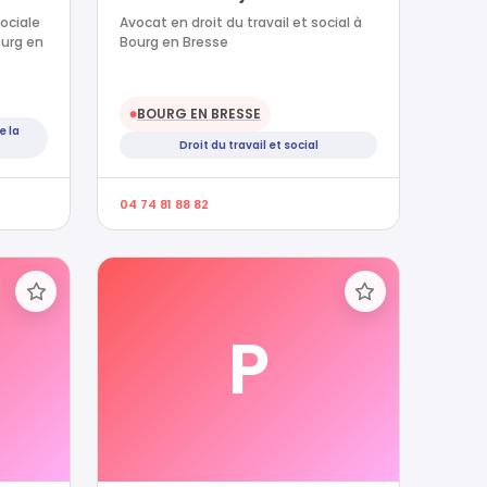
sociale
Avocat en droit du travail et social à
ourg en
Bourg en Bresse
BOURG EN BRESSE
●
e la
Droit du travail et social
04 74 81 88 82
P