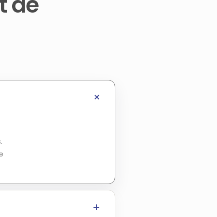
t de
.
e