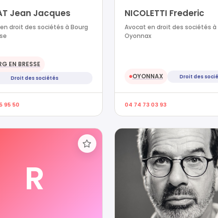
AT Jean Jacques
NICOLETTI Frederic
en droit des sociétés à Bourg
Avocat en droit des sociétés à
sse
Oyonnax
G EN BRESSE
OYONNAX
Droit des soci
●
Droit des sociétés
5 95 50
04 74 73 03 93
R