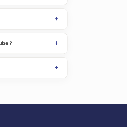
ube ?