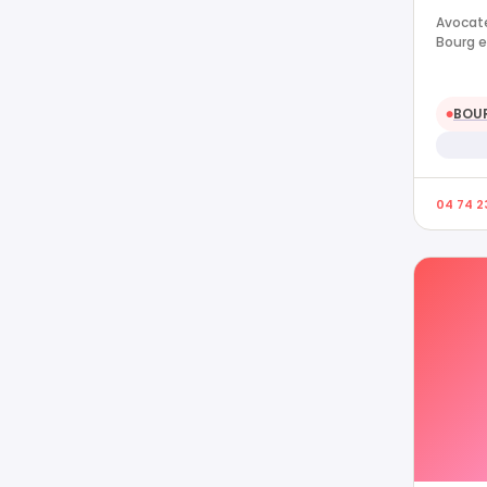
Avocate
Bourg e
BOUR
●
04 74 23