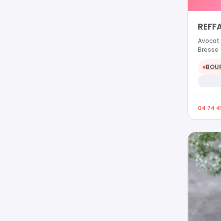
REFFA
Avocat 
Bresse
BOUR
●
04 74 4