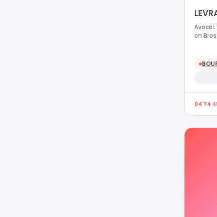
LEVR
Avocat 
en Bre
BOUR
●
04 74 4