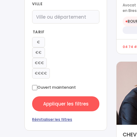
VILLE
Avocat 
en Bre
BOUR
●
TARIF
€
04 74 4
€€
€€€
€€€€
Ouvert maintenant
Appliquer les filtres
Réinitialiser les filtres
CHEV