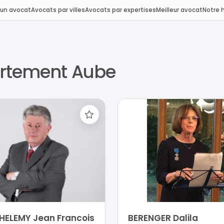
 un avocat
Avocats par villes
Avocats par expertises
Meilleur avocat
Notre h
artement Aube
HELEMY Jean Francois
BERENGER Dalila