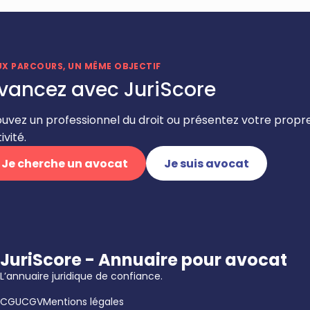
UX PARCOURS, UN MÊME OBJECTIF
vancez avec JuriScore
ouvez un professionnel du droit ou présentez votre propr
ivité.
Je cherche un avocat
Je suis avocat
JuriScore - Annuaire pour avocat
L’annuaire juridique de confiance.
CGU
CGV
Mentions légales