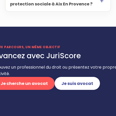
protection sociale à Aix En Provence ?
UX PARCOURS, UN MÊME OBJECTIF
vancez avec JuriScore
ouvez un professionnel du droit ou présentez votre propr
ivité.
Je cherche un avocat
Je suis avocat