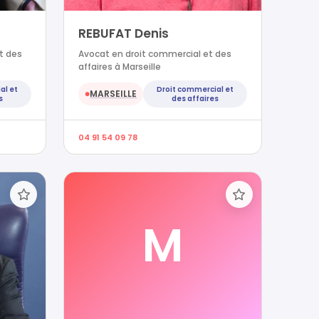
REBUFAT Denis
t des
Avocat en droit commercial et des
affaires à Marseille
al et
Droit commercial et
MARSEILLE
●
s
des affaires
04 91 54 09 78
M