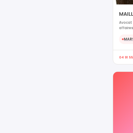
MAIL
Avocat 
affaires
MARS
●
04 91 55