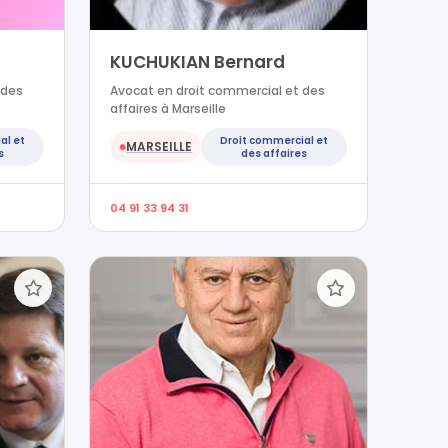
KUCHUKIAN Bernard
 des
Avocat en droit commercial et des
affaires à Marseille
al et
Droit commercial et
MARSEILLE
●
s
des affaires
04 91 33 94 31