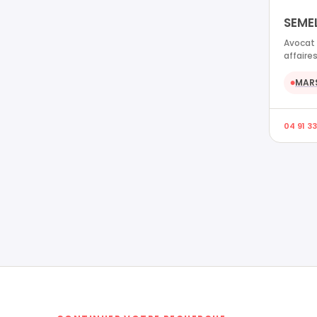
SEMEL
Avocat 
affaires
MARS
●
04 91 33