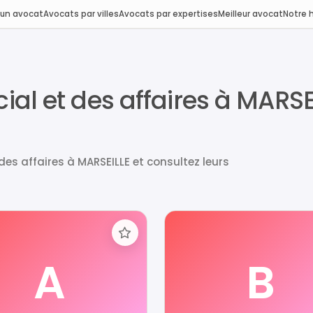
 un avocat
Avocats par villes
Avocats par expertises
Meilleur avocat
Notre h
al et des affaires à MARS
s affaires à MARSEILLE et consultez leurs
A
B