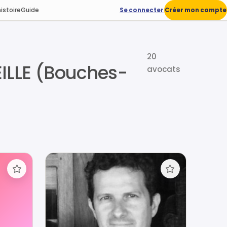
istoire
Guide
Se connecter
Créer mon compte
20
EILLE (Bouches-
avocats