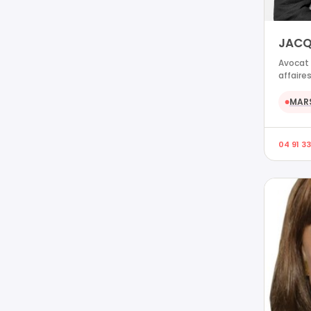
JACQ
Avocat 
affaires
MARS
●
04 91 33