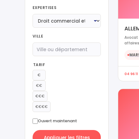
EXPERTISES
ALLE
VILLE
Avocat 
affaires
MARS
●
TARIF
04 96 11
€
€€
€€€
€€€€
Ouvert maintenant
Appliquer les filtres