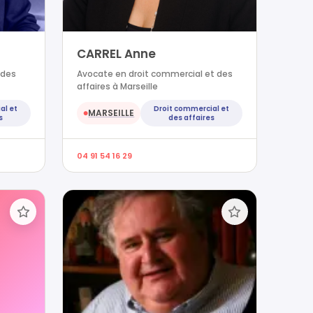
CARREL Anne
 des
Avocate en droit commercial et des
affaires à Marseille
al et
Droit commercial et
MARSEILLE
●
s
des affaires
04 91 54 16 29