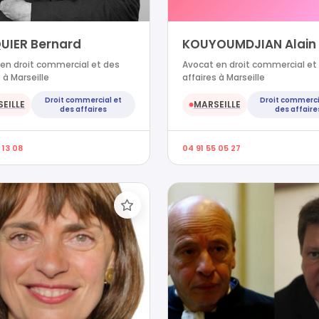
UIER Bernard
KOUYOUMDJIAN Alain
en droit commercial et des
Avocat en droit commercial et
 à Marseille
affaires à Marseille
Droit commercial et
Droit commerci
EILLE
MARSEILLE
●
des affaires
des affaire
 13 08
04 91 55 05 27