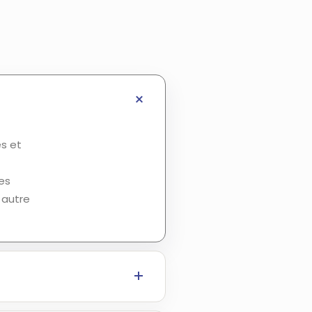
és et
es
 autre