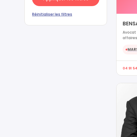
Réinitialiser les filtres
BENS
Avocat 
affaires
MARS
●
04 91 5