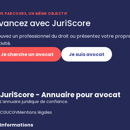
UX PARCOURS, UN MÊME OBJECTIF
vancez avec JuriScore
ouvez un professionnel du droit ou présentez votre propr
ivité.
Je cherche un avocat
Je suis avocat
JuriScore - Annuaire pour avocat
L’annuaire juridique de confiance.
CGU
CGV
Mentions légales
Informations