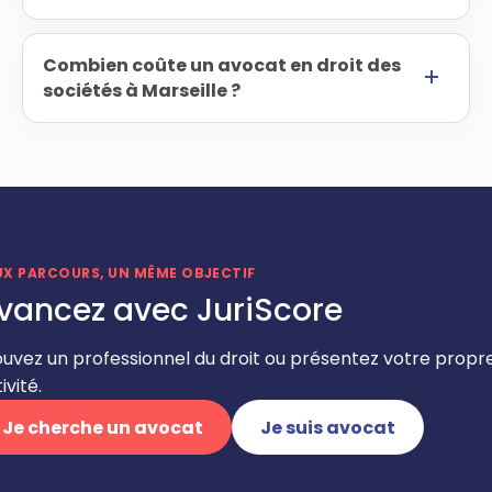
Combien coûte un avocat en droit des
sociétés à Marseille ?
UX PARCOURS, UN MÊME OBJECTIF
vancez avec JuriScore
ouvez un professionnel du droit ou présentez votre propr
ivité.
Je cherche un avocat
Je suis avocat