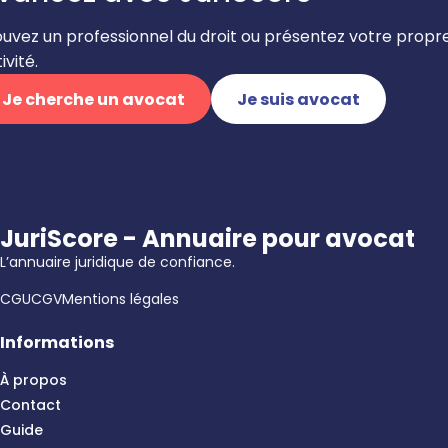
ouvez un professionnel du droit ou présentez votre propr
ivité.
Je cherche un avocat
Je suis avocat
JuriScore - Annuaire pour avocat
L’annuaire juridique de confiance.
CGU
CGV
Mentions légales
Informations
À propos
Contact
Guide