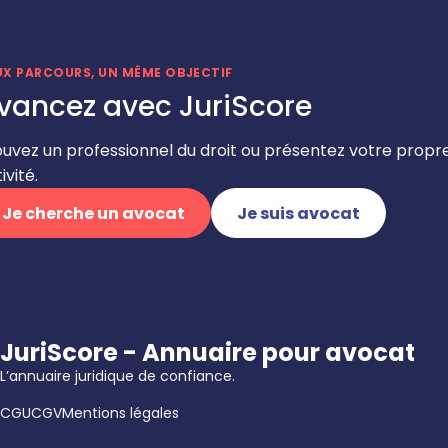
UX PARCOURS, UN MÊME OBJECTIF
vancez avec JuriScore
ouvez un professionnel du droit ou présentez votre propr
ivité.
Je cherche un avocat
Je suis avocat
JuriScore - Annuaire pour avocat
L’annuaire juridique de confiance.
CGU
CGV
Mentions légales