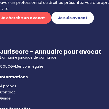
ouvez un professionnel du droit ou présentez votre propr
ivité.
Je cherche un avocat
Je suis avocat
JuriScore - Annuaire pour avocat
L’annuaire juridique de confiance.
CGU
CGV
Mentions légales
Informations
À propos
Contact
Guide