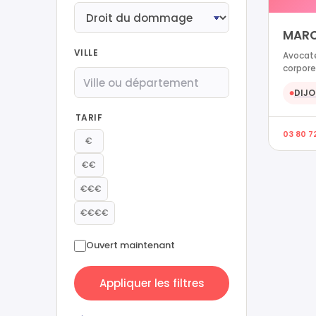
MARC
VILLE
Avocat
corpore
DIJ
●
TARIF
03 80 7
€
€€
€€€
€€€€
Ouvert maintenant
Appliquer les filtres