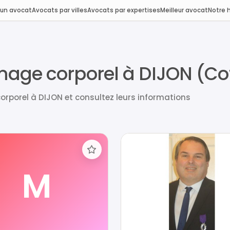
 un avocat
Avocats par villes
Avocats par expertises
Meilleur avocat
Notre h
age corporel à DIJON (Co
porel à DIJON et consultez leurs informations
M