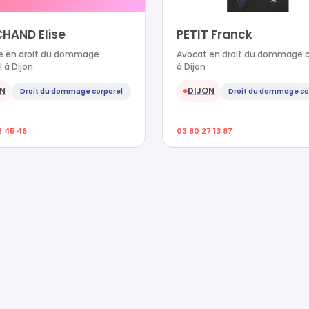
HAND Elise
PETIT Franck
e en droit du dommage
Avocat en droit du dommage c
l à Dijon
à Dijon
ON
DIJON
Droit du dommage corporel
Droit du dommage co
●
2 45 46
03 80 27 13 87