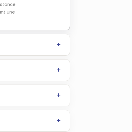
distance
ant une