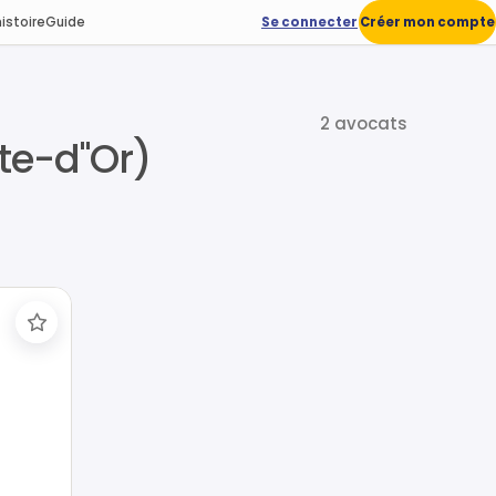
istoire
Guide
Se connecter
Créer mon compte
2 avocats
te-d"Or)