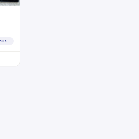
à
mille