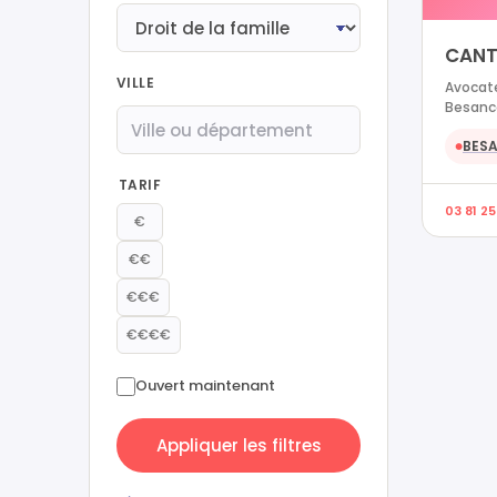
CANT
VILLE
Avocate
Besanc
BES
●
TARIF
03 81 25
€
€€
€€€
€€€€
Ouvert maintenant
Appliquer les filtres