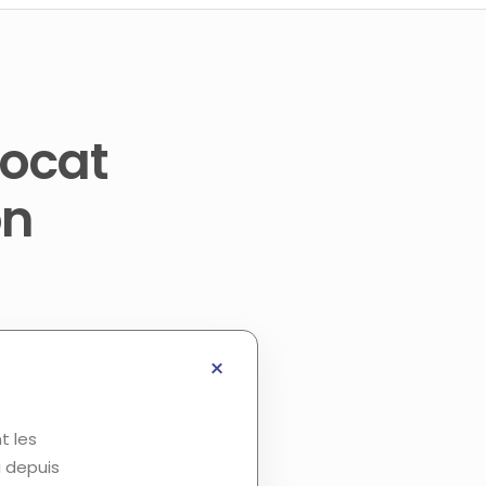
vocat
on
t les
i depuis