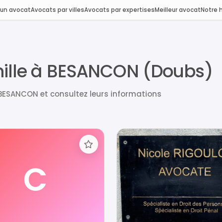
 un avocat
Avocats par villes
Avocats par expertises
Meilleur avocat
Notre h
amille à BESANCON (Doubs)
 BESANCON et consultez leurs informations
C