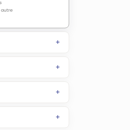
s
 autre