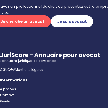
ouvez un professionnel du droit ou présentez votre propr
ivité.
Je cherche un avocat
Je suis avocat
JuriScore - Annuaire pour avocat
L’annuaire juridique de confiance.
CGU
CGV
Mentions légales
Informations
À propos
Contact
Guide