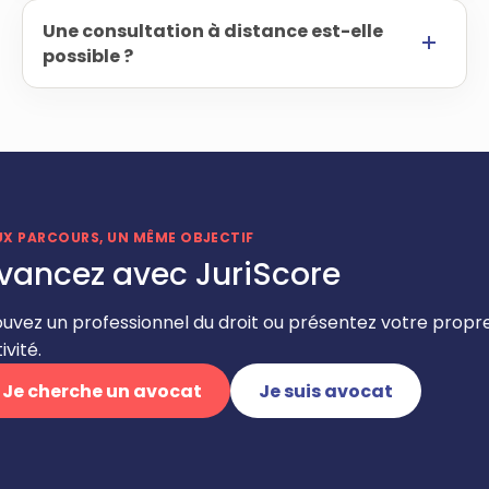
Une consultation à distance est-elle
possible ?
UX PARCOURS, UN MÊME OBJECTIF
vancez avec JuriScore
ouvez un professionnel du droit ou présentez votre propr
ivité.
Je cherche un avocat
Je suis avocat