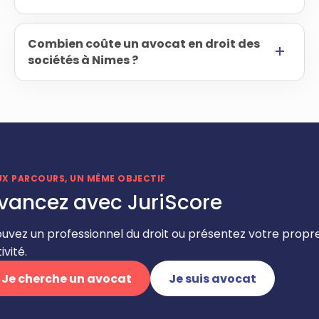
Combien coûte un avocat en droit des
sociétés à Nimes ?
UX PARCOURS, UN MÊME OBJECTIF
vancez avec JuriScore
ouvez un professionnel du droit ou présentez votre propr
ivité.
Je cherche un avocat
Je suis avocat