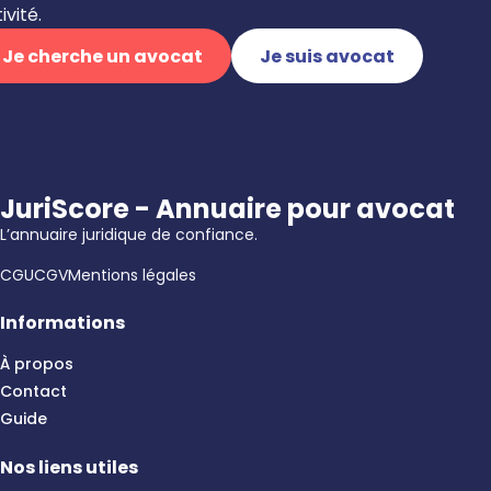
ivité.
Je cherche un avocat
Je suis avocat
JuriScore - Annuaire pour avocat
L’annuaire juridique de confiance.
CGU
CGV
Mentions légales
Informations
À propos
Contact
Guide
Nos liens utiles