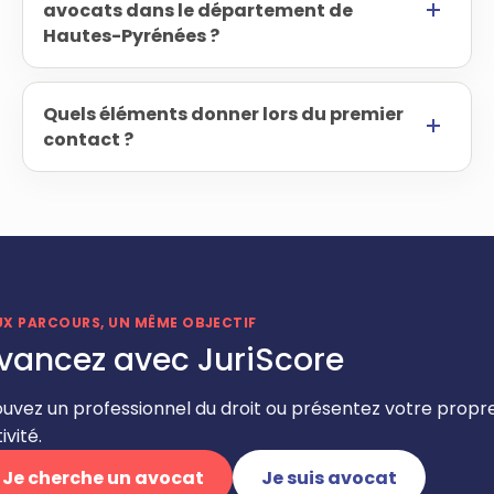
avocats dans le département de
Hautes-Pyrénées ?
Quels éléments donner lors du premier
contact ?
UX PARCOURS, UN MÊME OBJECTIF
vancez avec JuriScore
ouvez un professionnel du droit ou présentez votre propr
ivité.
Je cherche un avocat
Je suis avocat