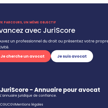
UX PARCOURS, UN MÊME OBJECTIF
vancez avec JuriScore
ouvez un professionnel du droit ou présentez votre propr
ivité.
Je cherche un avocat
Je suis avocat
JuriScore - Annuaire pour avocat
L’annuaire juridique de confiance.
CGU
CGV
Mentions légales