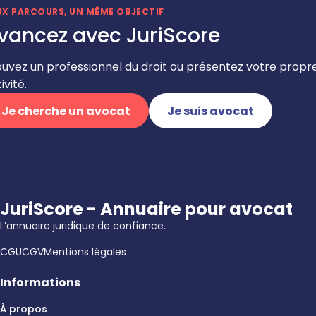
UX PARCOURS, UN MÊME OBJECTIF
vancez avec JuriScore
ouvez un professionnel du droit ou présentez votre propr
ivité.
Je cherche un avocat
Je suis avocat
JuriScore - Annuaire pour avocat
L’annuaire juridique de confiance.
CGU
CGV
Mentions légales
Informations
À propos