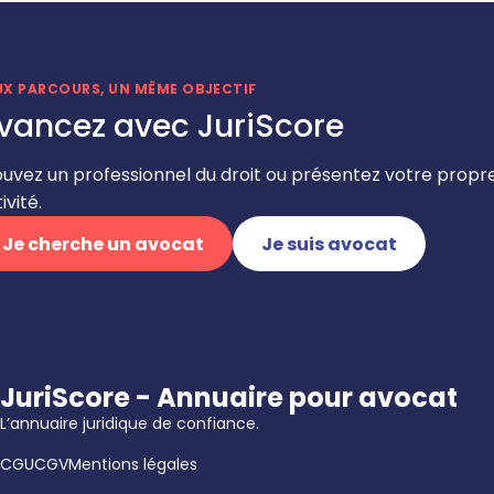
UX PARCOURS, UN MÊME OBJECTIF
vancez avec JuriScore
ouvez un professionnel du droit ou présentez votre propr
ivité.
Je cherche un avocat
Je suis avocat
JuriScore - Annuaire pour avocat
L’annuaire juridique de confiance.
CGU
CGV
Mentions légales