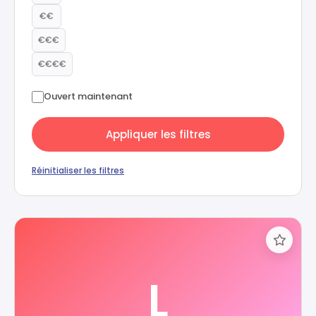
€€
€€€
€€€€
Ouvert maintenant
Appliquer les filtres
Réinitialiser les filtres
L