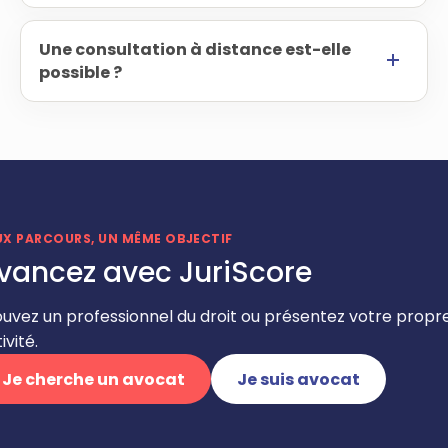
Une consultation à distance est-elle
possible ?
UX PARCOURS, UN MÊME OBJECTIF
vancez avec JuriScore
ouvez un professionnel du droit ou présentez votre propr
ivité.
Je cherche un avocat
Je suis avocat