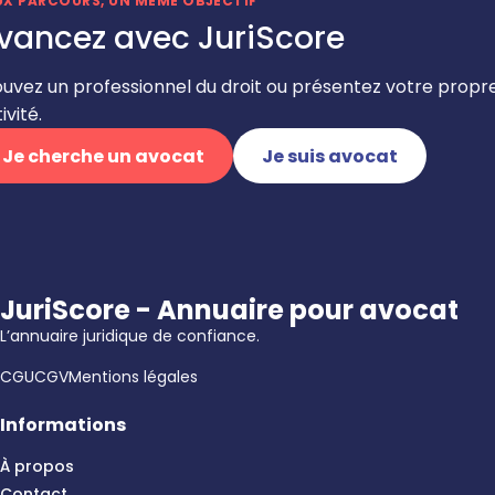
UX PARCOURS, UN MÊME OBJECTIF
vancez avec JuriScore
ouvez un professionnel du droit ou présentez votre propr
ivité.
Je cherche un avocat
Je suis avocat
JuriScore - Annuaire pour avocat
L’annuaire juridique de confiance.
CGU
CGV
Mentions légales
Informations
À propos
Contact