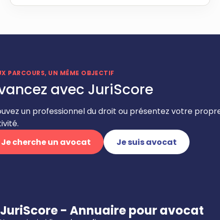
UX PARCOURS, UN MÊME OBJECTIF
vancez avec JuriScore
ouvez un professionnel du droit ou présentez votre propr
ivité.
Je cherche un avocat
Je suis avocat
JuriScore - Annuaire pour avocat