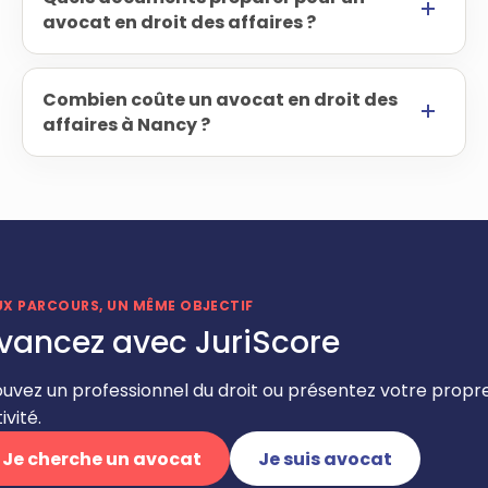
avocat en droit des affaires ?
Combien coûte un avocat en droit des
affaires à Nancy ?
UX PARCOURS, UN MÊME OBJECTIF
vancez avec JuriScore
ouvez un professionnel du droit ou présentez votre propr
ivité.
Je cherche un avocat
Je suis avocat